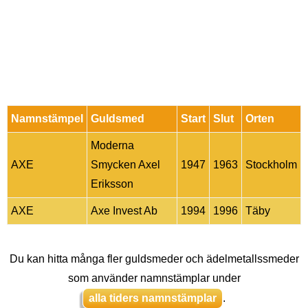
Namnstämpel
Guldsmed
Start
Slut
Orten
Moderna
AXE
Smycken Axel
1947
1963
Stockholm
Eriksson
AXE
Axe Invest Ab
1994
1996
Täby
Du kan hitta många fler guldsmeder och ädelmetallssmeder
som använder namnstämplar under
alla tiders namnstämplar
.