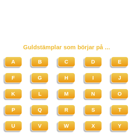
Guldstämplar som börjar på ...
A
B
C
D
E
F
G
H
I
J
K
L
M
N
O
P
Q
R
S
T
U
V
W
X
Y